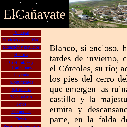
E
l
C
añavate
Principal
Noticias / actualidad
Blanco, silencioso, 
Situación y servicios
Historia
tardes de invierno, 
Costumbres y
el Córcoles, su río; 
Tradiciones
Leyenda
los pies del cerro de
Monumentos
que emergen las ruin
Patrimonio
castillo y la majes
Vocabulario
Fotos
ermita y descansan
Efemérides
parte, en la falda 
Fiestas
Personajes Famosos