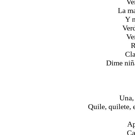
Ver
La ma
Y m
Verd
Ver
R
Cla
Dime niña
Una, 
Quile, quilete, 
Ap
Ca