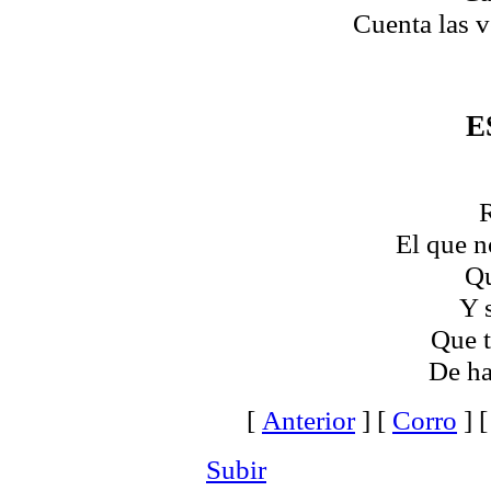
Cuenta las v
E
R
El que n
Qu
Y 
Que 
De ha
[
Anterior
]
[
Corro
]
Subir