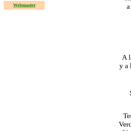
a
Webmaster
A 
y a 
Te
Verd