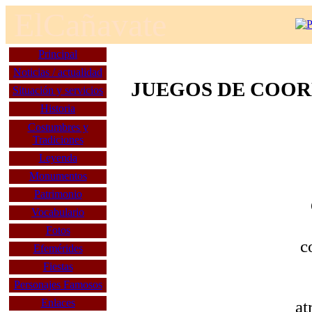
E
l
C
añavate
Principal
Noticias / actualidad
JUEGOS DE COO
Situación y servicios
Historia
Costumbres y
Tradiciones
Leyenda
Monumentos
Patrimonio
Vocabulario
Fotos
c
Efemérides
Fiestas
Personajes Famosos
at
Enlaces